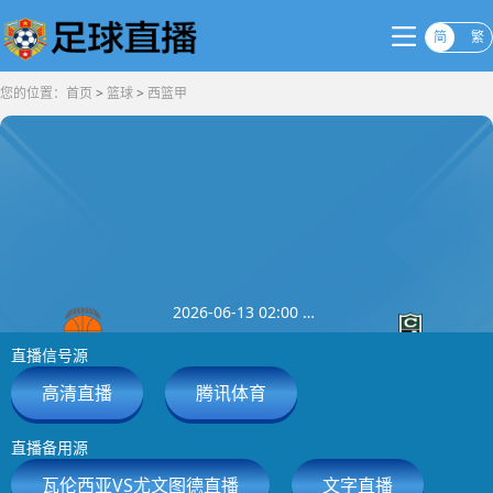
简
繁
您的位置：
首页
>
篮球
>
西篮甲
2026-06-13 02:00 西篮甲
已结束
直播信号源
瓦伦西亚
尤文图德
0
:
0
高清直播
腾讯体育
直播备用源
瓦伦西亚VS尤文图德直播
文字直播