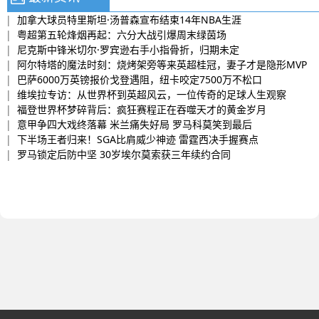
|
加拿大球员特里斯坦·汤普森宣布结束14年NBA生涯
|
粤超第五轮烽烟再起：六分大战引爆周末绿茵场
|
尼克斯中锋米切尔·罗宾逊右手小指骨折，归期未定
|
阿尔特塔的魔法时刻：烧烤架旁等来英超桂冠，妻子才是隐形MVP
|
巴萨6000万英镑报价戈登遇阻，纽卡咬定7500万不松口
|
维埃拉专访：从世界杯到英超风云，一位传奇的足球人生观察
|
福登世界杯梦碎背后：疯狂赛程正在吞噬天才的黄金岁月
|
意甲争四大戏终落幕 米兰痛失好局 罗马科莫笑到最后
|
下半场王者归来！SGA比肩威少神迹 雷霆西决手握赛点
|
罗马锁定后防中坚 30岁埃尔莫索获三年续约合同