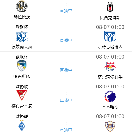
:
直播中
赫拉德茨
贝西克塔斯
08-07 01:00
欧联杯
:
直播中
波兹南莱赫
克拉克斯维克
08-07 01:00
欧联杯
:
直播中
帕福斯FC
萨尔茨堡红牛
08-07 01:00
欧协联
:
直播中
德布雷辛尼
哥本哈根
08-07 01:00
欧协联
:
直播中