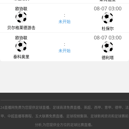
08-07 03:00
欧协联
:
未开始
贝尔格莱德游击
杜保尔
08-07 03:00
欧协联
:
未开始
泰科奥里
德利塔
24直播网免费为您提供足球直播、足球高清免费直播、英超、西甲、意甲、德甲、法
甲、中超直播等赛程、五大联赛免费直播、足球视频集锦、足球新闻资讯和足球赛前
分析,为您提供全方位的足球比赛直播。