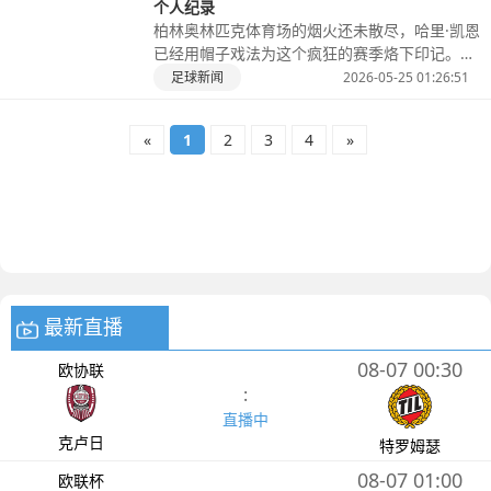
个人纪录
柏林奥林匹克体育场的烟火还未散尽，哈里·凯恩
已经用帽子戏法为这个疯狂的赛季烙下印记。当
终场哨响，这位32岁...
足球新闻
2026-05-25 01:26:51
«
1
2
3
4
»
最新直播
08-07 00:30
欧协联
:
直播中
克卢日
特罗姆瑟
08-07 01:00
欧联杯