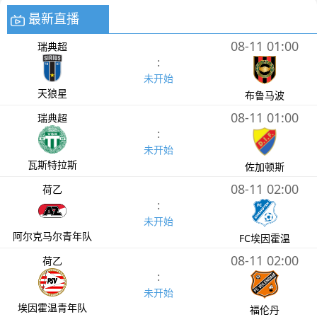
最新直播
08-11 01:00
瑞典超
:
未开始
天狼星
布鲁马波
08-11 01:00
瑞典超
:
未开始
瓦斯特拉斯
佐加顿斯
08-11 02:00
荷乙
:
未开始
阿尔克马尔青年队
FC埃因霍温
08-11 02:00
荷乙
:
未开始
埃因霍温青年队
福伦丹