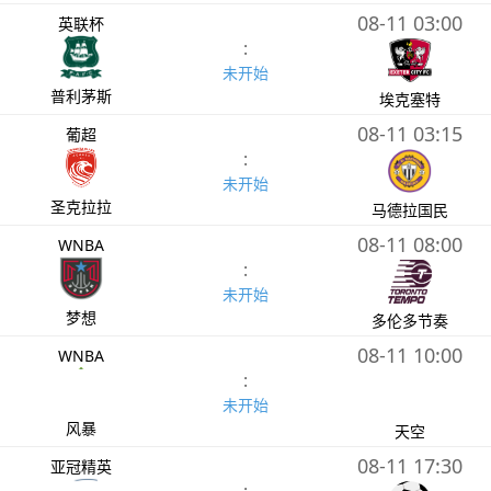
08-11 03:00
英联杯
:
未开始
普利茅斯
埃克塞特
08-11 03:15
葡超
:
未开始
圣克拉拉
马德拉国民
08-11 08:00
WNBA
:
未开始
梦想
多伦多节奏
08-11 10:00
WNBA
:
未开始
风暴
天空
08-11 17:30
亚冠精英
: