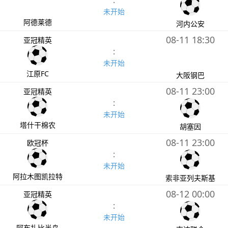
未开始
阿德莱德
河内公安
08-11 18:30
亚冠精英
:
未开始
江原FC
大阪钢巴
08-11 23:00
亚冠精英
:
未开始
塔什干棉农
胡塞因
08-11 23:00
欧冠杯
:
未开始
阿拉木图凯拉特
索非亚列夫斯基
08-12 00:00
亚冠精英
:
未开始
阿布扎比半岛