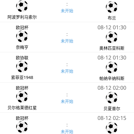
:
未开始
阿波罗利马索尔
布兰
08-12 01:30
欧冠杯
:
未开始
奈梅亨
奥林匹亚科斯
08-12 01:30
欧协联
:
未开始
索菲亚1948
帕纳辛纳科斯
08-12 02:00
欧冠杯
:
未开始
贝尔格莱德红星
贝夏普尔
08-12 02:15
欧冠杯
:
未开始