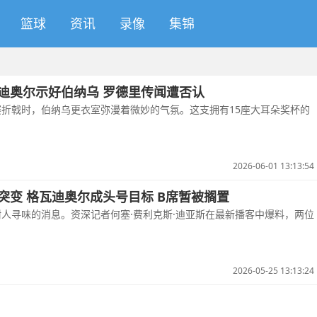
篮球
资讯
录像
集锦
迪奥尔示好伯纳乌 罗德里传闻遭否认
折戟时，伯纳乌更衣室弥漫着微妙的气氛。这支拥有15座大耳朵奖杯的
2026-06-01 13:13:54
突变 格瓦迪奥尔成头号目标 B席暂被搁置
人寻味的消息。资深记者何塞·费利克斯·迪亚斯在最新播客中爆料，两位
2026-05-25 13:13:24