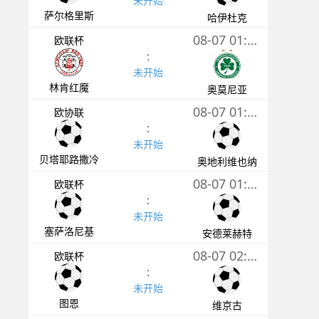
未开始
萨尔格里斯
哈伊杜克
08-07 01:00
欧联杯
:
未开始
林肯红魔
奥莫尼亚
08-07 01:30
欧协联
:
未开始
贝塔耶路撒冷
奥地利维也纳
08-07 01:45
欧联杯
:
未开始
塞萨洛尼基
安德莱赫特
08-07 02:00
欧联杯
:
未开始
图恩
维京古