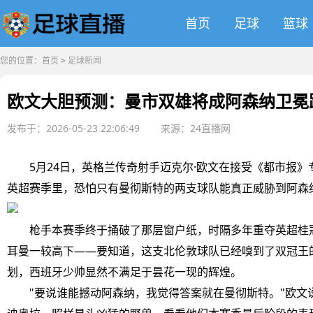
首页
足球
篮球
您的位置：
首页
>
足球新闻
欧文大胆预测：曼市双雄将成阿森纳卫冕
发布于：2026-05-23 22:06:49
来源：24直播网
5月24日，英格兰传奇射手迈克尔·欧文在接受《都市报》
英超赛季里，恐怕只有曼彻斯特的两支球队能真正威胁到阿森
枪手本赛季终于捅破了那层窗户纸，时隔多年重夺英超桂冠
耳曼一较高下——要知道，这支北伦敦球队已经嗅到了双冠王
划，西班牙少帅显然不满足于昙花一现的辉煌。
"要说谁能撼动阿森纳，我觉得答案就在曼彻斯特。"欧文说