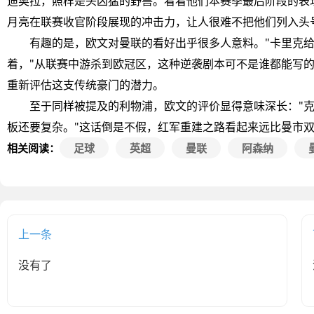
迪奥拉，照样是头凶猛的野兽。看看他们本赛季最后阶段的表
月亮在联赛收官阶段展现的冲击力，让人很难不把他们列入头
有趣的是，欧文对曼联的看好出乎很多人意料。"卡里克给
着，"从联赛中游杀到欧冠区，这种逆袭剧本可不是谁都能写
重新评估这支传统豪门的潜力。
至于同样被提及的利物浦，欧文的评价显得意味深长："克
板还要复杂。"这话倒是不假，红军重建之路看起来远比曼市
相关阅读：
足球
英超
曼联
阿森纳
上一条
没有了