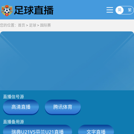
简
繁
您的位置：
首页
>
足球
>
国际赛
直播信号源
高清直播
腾讯体育
直播备用源
瑞典U21VS芬兰U21直播
文字直播