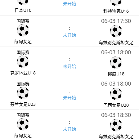
未开始
日本U16
科特迪瓦U16
06-03 17:30
国际赛
:
未开始
缅甸女足
乌兹别克斯坦女足
06-03 18:00
国际赛
:
未开始
克罗地亚U18
挪威U18
06-03 18:00
国际赛
:
未开始
芬兰女足U23
巴西女足U20
06-03 18:30
国际赛
:
未开始
缅甸女足
乌兹别克斯坦女足