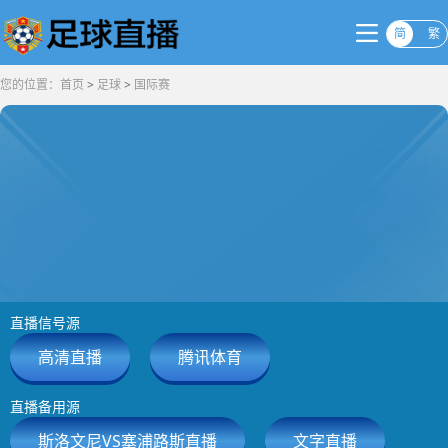
简
繁
您的位置：
首页
>
足球
>
国际赛
直播信号源
高清直播
腾讯体育
直播备用源
斯洛文尼VS塞浦路斯直播
文字直播