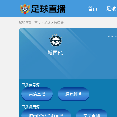
首页
足球
您的位置：
首页
>
足球
>
韩K2联
2026
城南FC
直播信号源
高清直播
腾讯体育
直播备用源
城南FCVS金海直播
文字直播