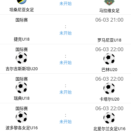
未开始
坦桑尼亚女足
马拉维女足
06-03 21:00
国际赛
:
未开始
捷克U18
罗马尼亚U18
06-03 22:00
国际赛
:
未开始
吉尔吉斯斯坦U20
巴林U20
06-03 22:00
国际赛
:
未开始
瑞典U18
卡塔尔U20
06-03 22:00
国际赛
:
未开始
波多黎各女足U16
北爱尔兰女足U16