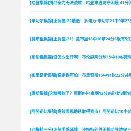
[哈登集锦]拼尽全力无法战胜！哈登难逃防守困境 41分钟
[米切尔集锦]正负值-22最低！多诺万·米切尔21中9拿23
[莫布里集锦]正负值-21！莫布里18中10拿24分6板有5失
[布伦森集锦]没怎么出汗啊！布伦森两分球15中10&罚球1
[布里奇斯集锦]稳定得可怕！布里奇斯15中11砍22分并
[唐斯集锦]这糖哪软了？唐斯9中4拿到13分8板7助3断1
[阿努诺比集锦]高效表现助队取得赛点！阿努诺比10中6贡
[沙梅特三分]火热手感延续！沙梅特外线无视哈登防守