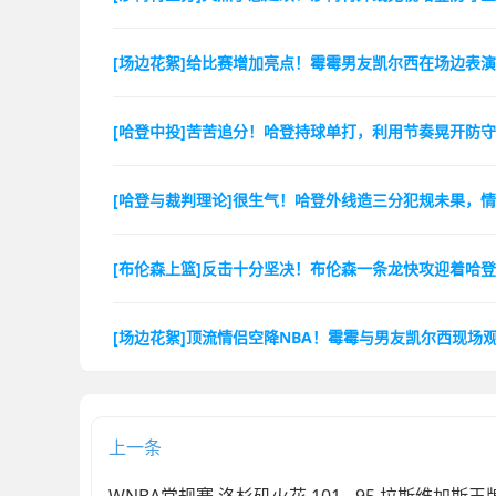
[场边花絮]给比赛增加亮点！霉霉男友凯尔西在场边表
[哈登中投]苦苦追分！哈登持球单打，利用节奏晃开防
[哈登与裁判理论]很生气！哈登外线造三分犯规未果，
[布伦森上篮]反击十分坚决！布伦森一条龙快攻迎着哈
[场边花絮]顶流情侣空降NBA！霉霉与男友凯尔西现场
上一条