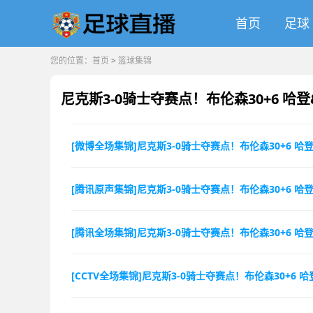
首页
足球
您的位置：
首页
>
篮球集锦
尼克斯3-0骑士夺赛点！布伦森30+6 哈
[微博全场集锦]尼克斯3-0骑士夺赛点！布伦森30+6 哈
[腾讯原声集锦]尼克斯3-0骑士夺赛点！布伦森30+6 哈
[腾讯全场集锦]尼克斯3-0骑士夺赛点！布伦森30+6 哈
[CCTV全场集锦]尼克斯3-0骑士夺赛点！布伦森30+6 