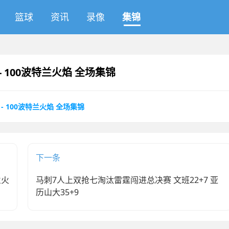
篮球
资讯
录像
集锦
- 100波特兰火焰 全场集锦
- 100波特兰火焰 全场集锦
下一条
兰火
马刺7人上双抢七淘汰雷霆闯进总决赛 文班22+7 亚
历山大35+9