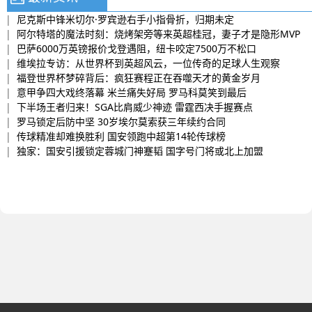
|
尼克斯中锋米切尔·罗宾逊右手小指骨折，归期未定
|
阿尔特塔的魔法时刻：烧烤架旁等来英超桂冠，妻子才是隐形MVP
|
巴萨6000万英镑报价戈登遇阻，纽卡咬定7500万不松口
|
维埃拉专访：从世界杯到英超风云，一位传奇的足球人生观察
|
福登世界杯梦碎背后：疯狂赛程正在吞噬天才的黄金岁月
|
意甲争四大戏终落幕 米兰痛失好局 罗马科莫笑到最后
|
下半场王者归来！SGA比肩威少神迹 雷霆西决手握赛点
|
罗马锁定后防中坚 30岁埃尔莫索获三年续约合同
|
传球精准却难换胜利 国安领跑中超第14轮传球榜
|
独家：国安引援锁定蓉城门神蹇韬 国字号门将或北上加盟