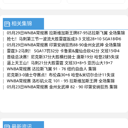
42分 文班15中4
拉斯飞翼 全场集锦
相关集锦
|
05月29日WNBA常规赛 拉斯维加斯王牌87-95达拉斯飞翼 全场集锦
|
抢七！马刺第三节一波流大胜雷霆扳成3-3 文班28+10 SGA18中6
|
05月29日WNBA常规赛 印第安纳狂热88-90金州女武神 全场集锦
|
雷霆3-2马刺！ SGA17罚32分 卡鲁索&魔仙合砍42分 文班15中4
|
晋级总决赛！尼克斯37分大胜横扫骑士 唐斯19分 哈登2球5失误
|
逼上天王山！马刺21分大胜雷霆 文班33+8+5 亚历山大19+7
|
WNBA常规赛 达拉斯飞翼 91 - 76 纽约自由人 集锦
|
尼克斯3-0骑士夺赛点！布伦森30+6 哈登&米切尔合计11失误
|
WNBA常规赛 洛杉矶火花 101 - 95 拉斯维加斯王牌 全场集锦
|
05月23日WNBA常规赛 金州女武神 82 - 90 印第安纳狂热 集锦
最新资讯