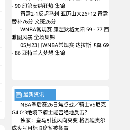
- 90 印第安纳狂热 集锦
|
雷霆2-1反超马刺 亚历山大26+12 雷霆
替补76分 文班26分
|
WNBA常规赛 康涅狄格太阳 59 - 77 西
雅图风暴 全场集锦
|
05月23日WNBA常规赛 达拉斯飞翼 69
- 86 亚特兰大梦想 集锦
最新资讯
|
NBA季后赛26日焦点战／骑士VS尼克
G4 0:3绝境下骑士能否绝地反击？
|
独家：皇马引援风向突变 格瓦迪奥尔
成头号目标 B席暂被搁置