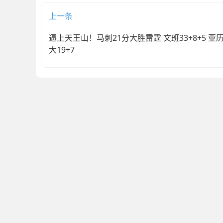
上一条
逼上天王山！马刺21分大胜雷霆 文班33+8+5 亚
大19+7