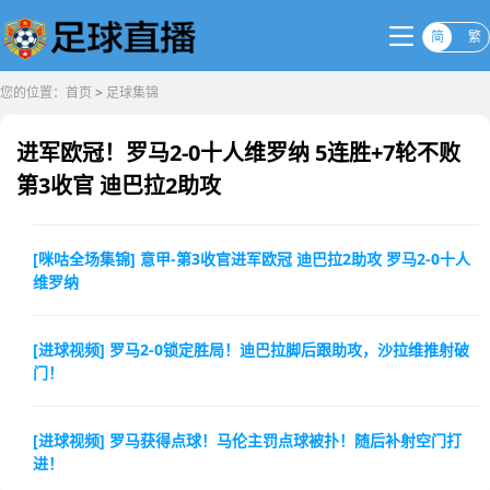
简
繁
您的位置：
首页
>
足球集锦
进军欧冠！罗马2-0十人维罗纳 5连胜+7轮不败
第3收官 迪巴拉2助攻
[咪咕全场集锦] 意甲-第3收官进军欧冠 迪巴拉2助攻 罗马2-0十人
维罗纳
[进球视频] 罗马2-0锁定胜局！迪巴拉脚后跟助攻，沙拉维推射破
门！
[进球视频] 罗马获得点球！马伦主罚点球被扑！随后补射空门打
进！