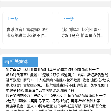
上一条
下一条
赢球收官！富勒姆2-0纽
锁定季军！比利亚雷亚
卡斯尔联结束3轮不胜
尔5-1马竞 帕雷霍点射佩
迪奥普、凯尔尼破门
雷斯两射一传
相关集锦
|
锁定季军！比利亚雷亚尔5-1马竞 帕雷霍点射佩雷斯两射一传
|
瓜帅时代落幕！曼城1-2遭维拉双杀 瓜迪奥拉、B席、斯通斯告别战
|
进军欧冠！罗马2-0十人维罗纳 5连胜+7轮不败第3收官 迪巴拉2助攻
|
赢球收官！富勒姆2-0纽卡斯尔联结束3轮不胜 迪奥普、凯尔尼破门
|
中超第14轮 青岛海牛vs重庆铜梁龙 精彩片段
|
队史第四座欧冠！巴萨女足4-0里昂女足 帕乔尔萨尔玛均两射一传
|
2连败！蓉城0-2英博 马莱莱、马马杜破门 英博近5轮首胜升第二
|
两连平收官！国米3-3博洛尼亚 迪马尔科任意球破门泽林斯基乌龙