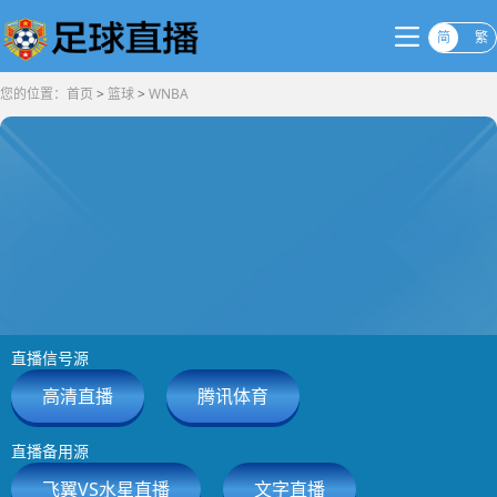
简
繁
您的位置：
首页
>
篮球
>
WNBA
2026-06-12 09:00 WNBA
直播信号源
已结束
高清直播
腾讯体育
飞翼
水星
0
:
0
直播备用源
飞翼VS水星直播
文字直播