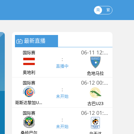
简
繁
最新直播
06-11 12:00
国际赛
:
直播中
奥地利
危地马拉
06-12 00:30
国际赛
:
未开始
哥斯达黎加U23
古巴U23
06-12 01:15
国际赛
:
未开始
桑给巴尔
乌干达