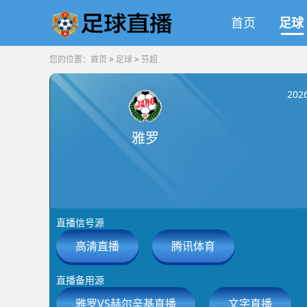
首页
足球
您的位置：
首页
>
足球
>
芬超
202
雅罗
直播信号源
高清直播
腾讯体育
直播备用源
雅罗VS赫尔辛基直播
文字直播