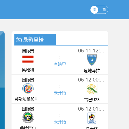
简
繁
最新直播
06-11 12:00
国际赛
:
直播中
奥地利
危地马拉
06-12 00:30
国际赛
:
未开始
哥斯达黎加U23
古巴U23
06-12 01:15
国际赛
:
未开始
桑给巴尔
乌干达