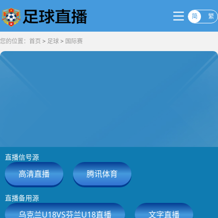
简
繁
您的位置：
首页
>
足球
>
国际赛
直播信号源
高清直播
腾讯体育
直播备用源
乌克兰U18VS芬兰U18直播
文字直播